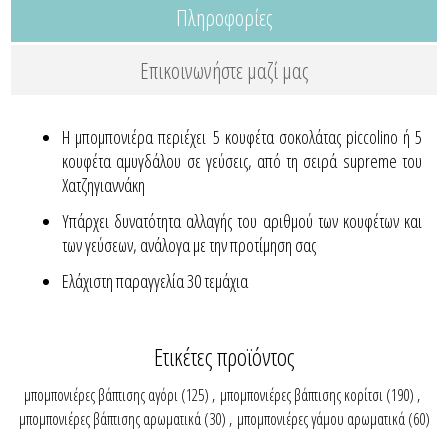
Πληροφορίες
Επικοινωνήστε μαζί μας
Η μπομπονιέρα περιέχει 5 κουφέτα σοκολάτας piccolino ή 5
κουφέτα αμυγδάλου σε γεύσεις, από τη σειρά supreme του
Χατζηγιαννάκη
Yπάρχει δυνατότητα αλλαγής του αριθμού των κουφέτων και
των γεύσεων, ανάλογα με την προτίμηση σας
Ελάχιστη παραγγελία 30 τεμάχια
Ετικέτες προϊόντος
μπομπονιέρες βάπτισης αγόρι
(125)
,
μπομπονιέρες βάπτισης κορίτσι
(190)
,
μπομπονιέρες βάπτισης αρωματικά
(30)
,
μπομπονιέρες γάμου αρωματικά
(60)