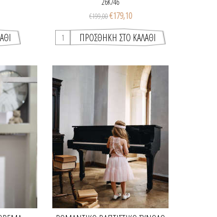
26K746
€179,10
€199,00