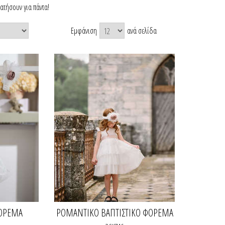
ατήσουν για πάντα!
Εμφάνιση
ανά σελίδα
ΦΌΡΕΜΑ
ΡΟΜΑΝΤΙΚΌ ΒΑΠΤΙΣΤΙΚΌ ΦΌΡΕΜΑ
ΚΟΡΙΤΣΙΟΎ