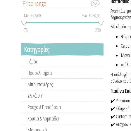
Βαπτιστικά 
Price range
Αναζητάτε μ
Min:
€76,00
Max:
€230,00
δημιουργώντα
Με ιδιαίτερη
76
230
Φίνες 
Χειροπ
Κατηγορίες
Μοντέρ
Γάμος
Απόλυτ
Προσκλητήρια
Η συλλογή π
σύνολο που θ
Μπομπονιέρες
Γιατί να Επι
Υλικά DIY
✔️ Premium
Ρούχα & Παπούτσια
✔️ Ελληνική 
✔️ Custom επ
Κουτιά & Λαμπάδες
✔️ Διαχρονικ
Μαρτυρικά