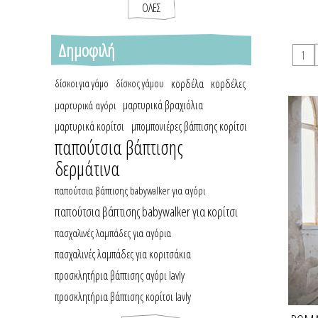
ΌΛΕΣ
Δημοφιλή
κορδέλα
κορδέλες
δίσκοι για γάμο
δίσκος γάμου
μαρτυρικά βραχιόλια
μαρτυρικά αγόρι
μαρτυρικά κορίτσι
μπομπονιέρες βάπτισης κορίτσι
παπούτσια βάπτισης
δερμάτινα
παπούτσια βάπτισης babywalker για αγόρι
παπούτσια βάπτισης babywalker για κορίτσι
πασχαλινές λαμπάδες για αγόρια
πασχαλινές λαμπάδες για κοριτσάκια
προσκλητήρια βάπτισης αγόρι lavly
προσκλητήρια βάπτισης κορίτσι lavly