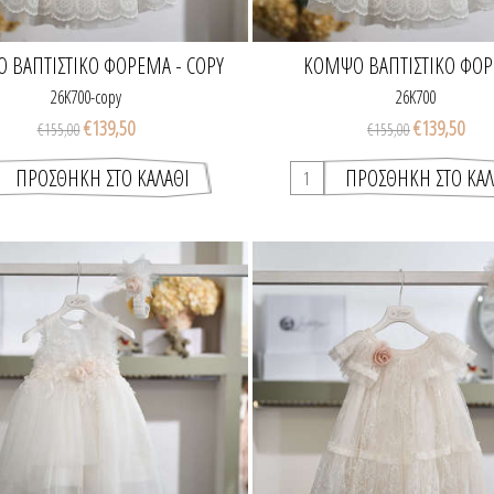
 ΒΑΠΤΙΣΤΙΚΌ ΦΌΡΕΜΑ - COPY
ΚΟΜΨΌ ΒΑΠΤΙΣΤΙΚΌ ΦΌ
26K700-copy
26K700
€139,50
€139,50
€155,00
€155,00