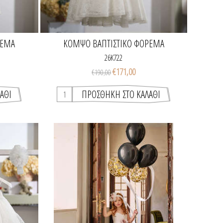
ΡΕΜΑ
ΚΟΜΨΌ ΒΑΠΤΙΣΤΙΚΌ ΦΌΡΕΜΑ
26K722
€171,00
€190,00