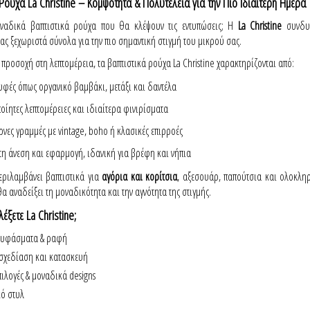
Ρούχα La Christine – Κομψότητα & Πολυτέλεια για την Πιο Ιδιαίτερη Ημέρα
οναδικά βαπτιστικά ρούχα που θα κλέψουν τις εντυπώσεις; Η
La Christine
συνδυά
ς ξεχωριστά σύνολα για την πιο σημαντική στιγμή του μικρού σας.
 προσοχή στη λεπτομέρεια, τα βαπτιστικά ρούχα La Christine χαρακτηρίζονται από:
υφές όπως οργανικό βαμβάκι, μετάξι και δαντέλα
οίητες λεπτομέρειες και ιδιαίτερα φινιρίσματα
νες γραμμές με vintage, boho ή κλασικές επιρροές
η άνεση και εφαρμογή, ιδανική για βρέφη και νήπια
εριλαμβάνει βαπτιστικά για
αγόρια και κορίτσια
, αξεσουάρ, παπούτσια και ολοκληρ
α αναδείξει τη μοναδικότητα και την αγνότητα της στιγμής.
λέξετε La Christine;
 υφάσματα & ραφή
σχεδίαση και κατασκευή
ιλογές & μοναδικά designs
ό στυλ