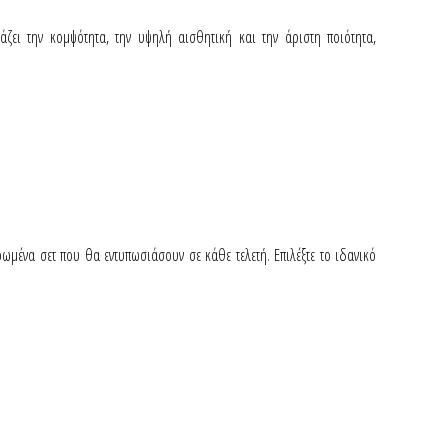
ζει την κομψότητα, την υψηλή αισθητική και την άριστη ποιότητα,
ωμένα σετ που θα εντυπωσιάσουν σε κάθε τελετή. Επιλέξτε το ιδανικό