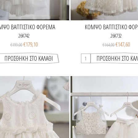
ΜΨΌ ΒΑΠΤΙΣΤΙΚΌ ΦΌΡΕΜΑ
ΚΟΜΨΌ ΒΑΠΤΙΣΤΙΚΌ ΦΌ
26K742
26K732
€179,10
€147,60
€199,00
€164,00