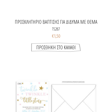
ΠΡΟΣΚΛΗΤΉΡΙΟ ΒΆΠΤΙΣΗΣ ΓΙΑ ΔΊΔΥΜΑ ΜΕ ΘΈΜΑ
SWEET LITTLE PUMPKINS
TS287
€1,50