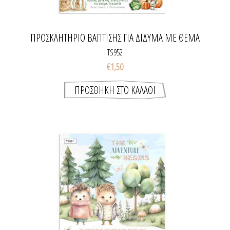
ΠΡΟΣΚΛΗΤΉΡΙΟ ΒΆΠΤΙΣΗΣ ΓΙΑ ΔΊΔΥΜΑ ΜΕ ΘΈΜΑ
TWINS FARM
TS952
€1,50