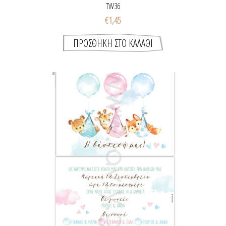
TW36
€1,45