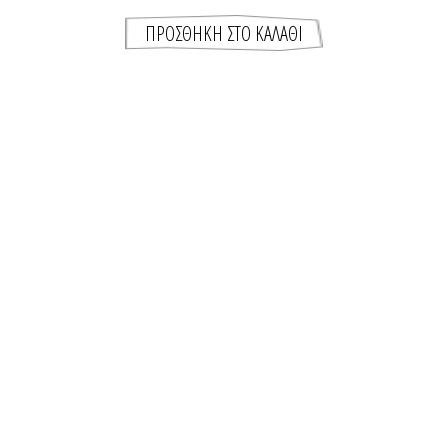
ΠΡΟΣΚΛΗΤΉΡΙΟ ΒΆΠΤΙΣΗΣ ΓΙΑ ΔΊΔΥΜΑ DREAM