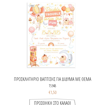
ΠΡΟΣΚΛΗΤΉΡΙΟ ΒΆΠΤΙΣΗΣ ΓΙΑ ΔΊΔΥΜΑ ΜΕ ΘΈΜΑ
BALLOON GIRLS
TS948
€1,50