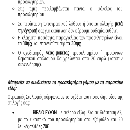
προσκλητηρίων.
Στις τιμές περιλαμβάνεται πάντα ο φάκελος του
προσκλητηρίου.
Σε περίπτωση τυπογραφικού λάθους ή όποιας αλλαγής
μετά
την έγκρισή
σας για εκτύπωση δεν φέρουμε ουδεμία ευθύνη.
Η ελάχιστη ποσότητα παραγγελίας των προσκλητηρίων είναι
τα
30τμχ
και επανεκτύπωσης τα
30τμχ
.
Ο σχεδιασμός
νέας μακέτας
προσκλητηρίου ή προϊόντων
θεματικού στολισμού θα χρεώνεται από 20 ευρώ (κατόπιν
συνεννόησης).
Μπορείτε να συνδυάσετε τα προσκλητήρια γάμου με τα παρακάτω
είδη:
Θεματικός Στολισμός σύμφωνα με το σχέδιο του προσκλητηρίου της
επιλογής σας:
ΒΙΒΛΙΟ ΕΥΧΩΝ
: με σκληρό εξώφυλλο σε διάσταση Α3,
με το εικαστικό του προσκλητηρίου στο εξώφυλλο και 50
λευκές σελίδες
70€