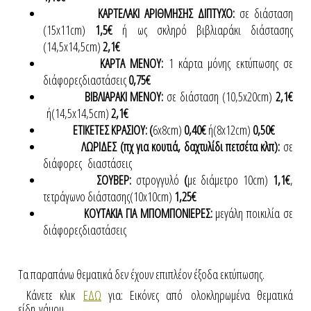
ΚΑΡΤΕΛΑΚΙ ΑΡΙΘΜΗΣΗΣ ΔΙΠΤΥΧΟ:
σε διάσταση
(15x11cm)
1,5€
ή ως σκληρό βιβλιαράκι διάστασης
(14,5x14,5cm)
2,1€
ΚΑΡΤΑ ΜΕΝΟΥ:
1 κάρτα μόνης εκτύπωσης σε
διάφορεςδιαστάσεις
0,75€
ΒΙΒΛΙΑΡΑΚΙ ΜΕΝΟΥ:
σε διάσταση (10,5x20cm)
2,1€
ή(14,5x14,5cm)
2,1€
ΕΤΙΚΕΤΕΣ ΚΡΑΣΙΟΥ: (
6x8cm)
0,40€
ή(8x12cm)
0,50€
ΛΩΡΙΔΕΣ (πχ για κουτιά, δαχτυλίδι πετσέτα κλπ):
σε
διάφορες διαστάσεις
ΣΟΥΒΕΡ:
στρογγυλό
(
με διάμετρο 10cm)
1,1€
,
τετράγωνο διάστασης(10x10cm)
1,25€
ΚΟΥΤΑΚΙΑ ΓΙΑ ΜΠΟΜΠΟΝΙΕΡΕΣ:
μεγάλη ποικιλία σε
διάφορεςδιαστάσεις
Τα παραπάνω θεματικά δεν έχουν επιπλέον έξοδα εκτύπωσης.
Κάνετε κλικ
ΕΔΩ
για: Εικόνες από ολοκληρωμένα θεματικά
είδη γάμου.