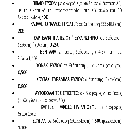
ΒΙΒΛΙΟ ΕΥΧΩΝ
: με σκληρό εξώφυλλο σε διάσταση Α4,
με το εικαστικό του προσκλητηρίου στο εξώφυλλο και 50
λευκέςσελίδες
40€
ΚΑΒΑΛΕΤΟ “ΚΑΛΩΣ ΗΡΘΑΤΕ”:
σε διάσταση (33x48,8cm)
20€
ΚΑΡΤΕΛΑΚΙ ΤΡΑΠΕΖΙΟΥ
ή
ΕΥΧΑΡΙΣΤΗΡΙΟ
: σε διάσταση
(6x6cm) ή (9x5cm)
0,25€
ΒΕΝΤΑΛΙΑ
: 2 κάρτες διάστασης (14,5x11cm) με
ξυλάκι
1,10€
ΧΩΝΑΚΙ ΡΥΖΙΟΥ
σε διάσταση (11x12cm) (ανοιχτό)
0,50€
ΚΟΥΤΑΚΙ ΠΥΡΑΜΙΔΑ ΡΥΖΙΟΥ:
διάστασης (5x4x4cm)
0,80€
ΑΥΤΟΚΟΛΛΗΤΕΣ ΕΤΙΚΕΤΕΣ:
σε διάφορες διαστάσεις
(ορθογώνιες καιστρογγυλές)
ΚΑΡΤΕΣ – ΑΦΙΣΕΣ ΓΙΑ ΜΠΟΥΦΕ:
σε διάφορες
διαστάσεις
ΣΟΥΠΛΑ:
σε διάσταση (30,5x43cm)
1,50€
ή(22x32cm)
1,10€