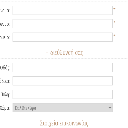
*
νομα:
*
νυμο:
*
ομείο:
Η διεύθυνσή σας
Οδός:
ώδικα:
Πόλη:
Χώρα:
Στοιχεία επικοινωνίας