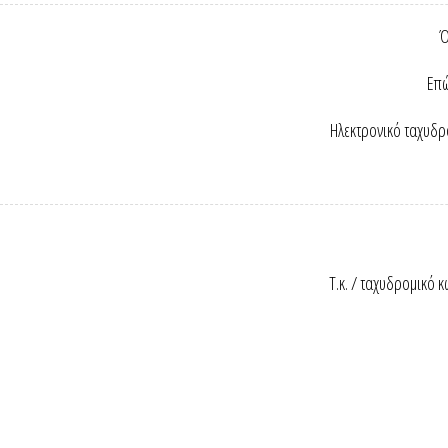
Ό
Επώ
Ηλεκτρονικό ταχυδρ
Τ.κ. / ταχυδρομικό κ