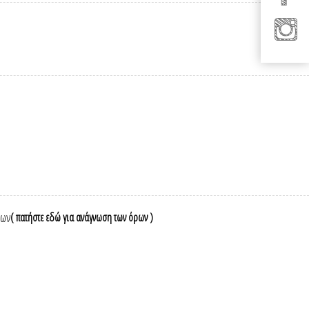
νων
( πατήστε εδώ για ανάγνωση των όρων )