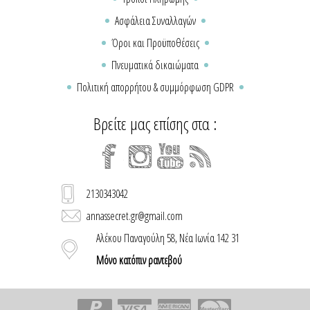
Ασφάλεια Συναλλαγών
Όροι και Προϋποθέσεις
Πνευματικά δικαιώματα
Πολιτική απορρήτου & συμμόρφωση GDPR
Βρείτε μας επίσης στα :
2130343042
annassecret.gr@gmail.com
Αλέκου Παναγούλη 58, Νέα Ιωνία 142 31
Μόνο κατόπιν ραντεβού