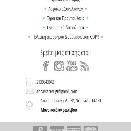
Ασφάλεια Συναλλαγών
Όροι και Προϋποθέσεις
Πνευματικά δικαιώματα
Πολιτική απορρήτου & συμμόρφωση GDPR
Βρείτε μας επίσης στα :
2130343042
annassecret.gr@gmail.com
Αλέκου Παναγούλη 58, Νέα Ιωνία 142 31
Μόνο κατόπιν ραντεβού