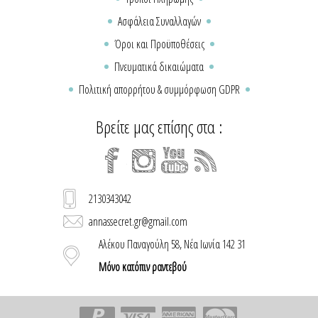
Ασφάλεια Συναλλαγών
Όροι και Προϋποθέσεις
Πνευματικά δικαιώματα
Πολιτική απορρήτου & συμμόρφωση GDPR
Βρείτε μας επίσης στα :
2130343042
annassecret.gr@gmail.com
Αλέκου Παναγούλη 58, Νέα Ιωνία 142 31
Μόνο κατόπιν ραντεβού