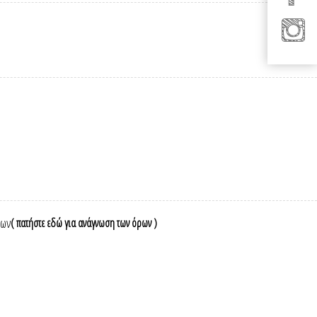
νων
( πατήστε εδώ για ανάγνωση των όρων )