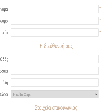
*
νομα:
*
νυμο:
*
ομείο:
Η διεύθυνσή σας
Οδός:
ώδικα:
Πόλη:
Χώρα:
Στοιχεία επικοινωνίας