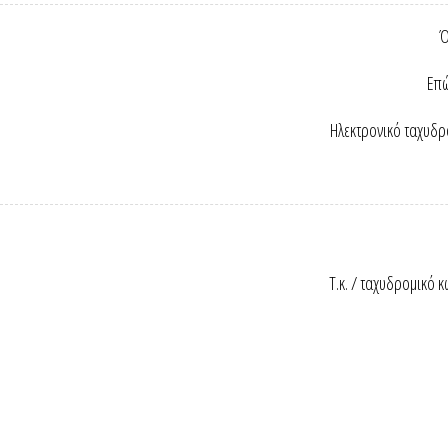
Ό
Επώ
Ηλεκτρονικό ταχυδρ
Τ.κ. / ταχυδρομικό κ