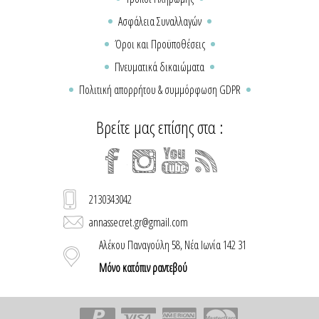
Ασφάλεια Συναλλαγών
Όροι και Προϋποθέσεις
Πνευματικά δικαιώματα
Πολιτική απορρήτου & συμμόρφωση GDPR
Βρείτε μας επίσης στα :
2130343042
annassecret.gr@gmail.com
Αλέκου Παναγούλη 58, Νέα Ιωνία 142 31
Μόνο κατόπιν ραντεβού