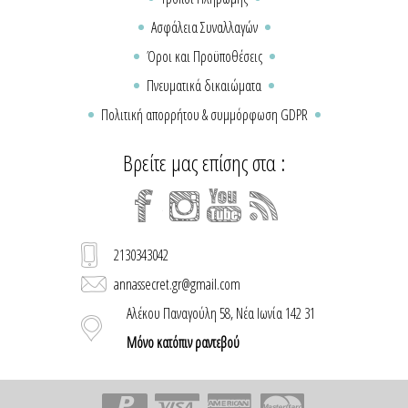
Ασφάλεια Συναλλαγών
Όροι και Προϋποθέσεις
Πνευματικά δικαιώματα
Πολιτική απορρήτου & συμμόρφωση GDPR
Βρείτε μας επίσης στα :
2130343042
annassecret.gr@gmail.com
Αλέκου Παναγούλη 58, Νέα Ιωνία 142 31
Μόνο κατόπιν ραντεβού