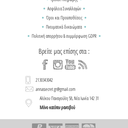
Ασφάλεια Συναλλαγών
Όροι και Προϋποθέσεις
Πνευματικά δικαιώματα
Πολιτική απορρήτου & συμμόρφωση GDPR
Βρείτε μας επίσης στα :
2130343042
annassecret.gr@gmail.com
Αλέκου Παναγούλη 58, Νέα Ιωνία 142 31
Μόνο κατόπιν ραντεβού