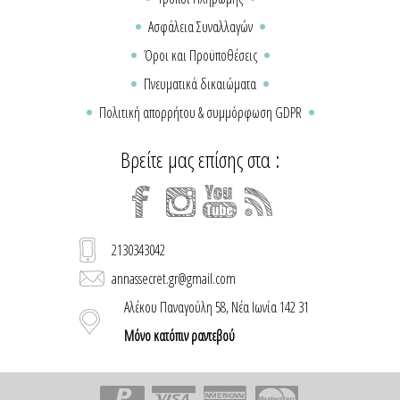
Ασφάλεια Συναλλαγών
Όροι και Προϋποθέσεις
Πνευματικά δικαιώματα
Πολιτική απορρήτου & συμμόρφωση GDPR
Βρείτε μας επίσης στα :
2130343042
annassecret.gr@gmail.com
Αλέκου Παναγούλη 58, Νέα Ιωνία 142 31
Μόνο κατόπιν ραντεβού