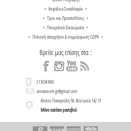
Ασφάλεια Συναλλαγών
Όροι και Προϋποθέσεις
Πνευματικά δικαιώματα
Πολιτική απορρήτου & συμμόρφωση GDPR
Βρείτε μας επίσης στα :
2130343042
annassecret.gr@gmail.com
Αλέκου Παναγούλη 58, Νέα Ιωνία 142 31
Μόνο κατόπιν ραντεβού