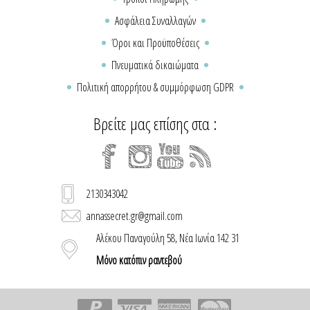
Ασφάλεια Συναλλαγών
Όροι και Προϋποθέσεις
Πνευματικά δικαιώματα
Πολιτική απορρήτου & συμμόρφωση GDPR
Βρείτε μας επίσης στα :
2130343042
annassecret.gr@gmail.com
Αλέκου Παναγούλη 58, Νέα Ιωνία 142 31
Μόνο κατόπιν ραντεβού