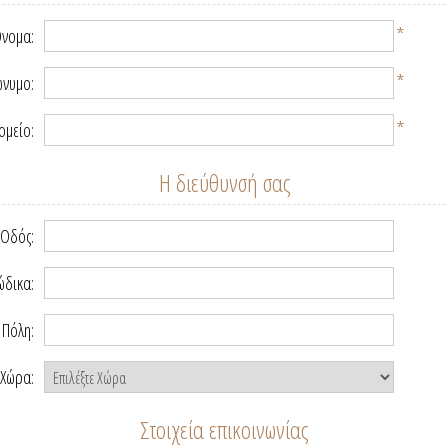
*
νομα:
*
νυμο:
*
ομείο:
Η διεύθυνσή σας
Οδός:
ώδικα:
Πόλη:
Χώρα:
Στοιχεία επικοινωνίας