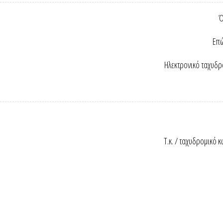
Ό
Επώ
Ηλεκτρονικό ταχυδρ
Τ.κ. / ταχυδρομικό κ