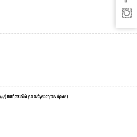
νων
( πατήστε εδώ για ανάγνωση των όρων )