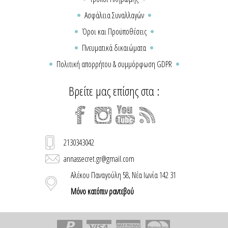
Ασφάλεια Συναλλαγών
Όροι και Προϋποθέσεις
Πνευματικά δικαιώματα
Πολιτική απορρήτου & συμμόρφωση GDPR
Βρείτε μας επίσης στα :
2130343042
annassecret.gr@gmail.com
Αλέκου Παναγούλη 58, Νέα Ιωνία 142 31
Μόνο κατόπιν ραντεβού