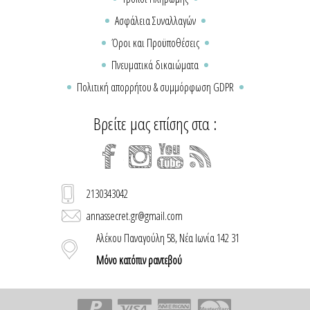
Ασφάλεια Συναλλαγών
Όροι και Προϋποθέσεις
Πνευματικά δικαιώματα
Πολιτική απορρήτου & συμμόρφωση GDPR
Βρείτε μας επίσης στα :
2130343042
annassecret.gr@gmail.com
Αλέκου Παναγούλη 58, Νέα Ιωνία 142 31
Μόνο κατόπιν ραντεβού