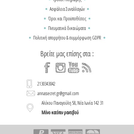
Ασφάλεια Συναλλαγών
Όροι και Προϋποθέσεις
Πνευματικά δικαιώματα
Πολιτική απορρήτου & συμμόρφωση GDPR
Βρείτε μας επίσης στα :
2130343042
annassecret.gr@gmail.com
Αλέκου Παναγούλη 58, Νέα Ιωνία 142 31
Μόνο κατόπιν ραντεβού