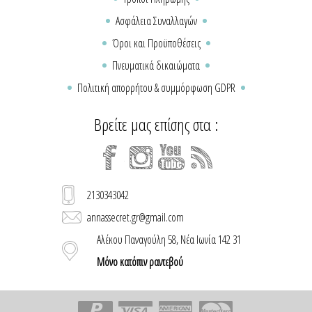
Ασφάλεια Συναλλαγών
Όροι και Προϋποθέσεις
Πνευματικά δικαιώματα
Πολιτική απορρήτου & συμμόρφωση GDPR
Βρείτε μας επίσης στα :
2130343042
annassecret.gr@gmail.com
Αλέκου Παναγούλη 58, Νέα Ιωνία 142 31
Μόνο κατόπιν ραντεβού