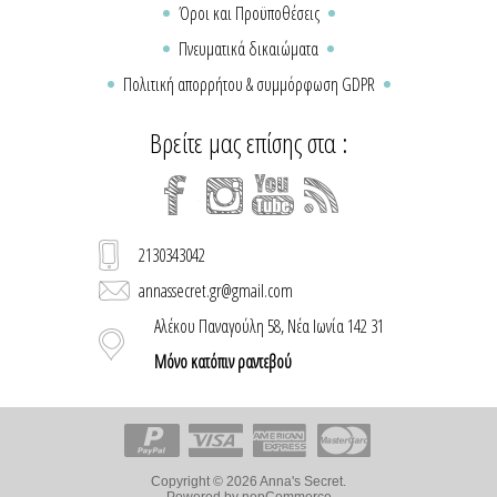
Όροι και Προϋποθέσεις
Πνευματικά δικαιώματα
Πολιτική απορρήτου & συμμόρφωση GDPR
Βρείτε μας επίσης στα :
2130343042
annassecret.gr@gmail.com
Αλέκου Παναγούλη 58, Νέα Ιωνία 142 31
Μόνο κατόπιν ραντεβού
Copyright © 2026 Anna's Secret.
Powered by
nopCommerce