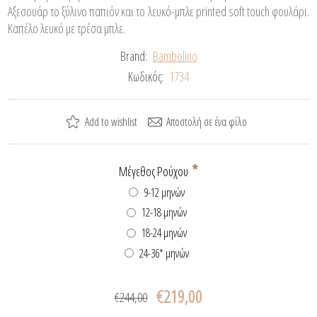
Αξεσουάρ το ξύλινο παπιόν και το λευκό-μπλε printed soft touch φουλάρι.
Καπέλο λευκό με τρέσα μπλε.
Brand:
Bambolino
Κωδικός:
1734
*
Μέγεθος Ρούχου
9-12 μηνών
12-18 μηνών
18-24 μηνών
24-36* μηνών
€219,00
€244,00