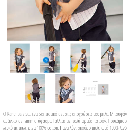
Ο Kanellos είναι ένα βαπτιστικό σετ στις αποχρώσεις του μπλε. Μπουφάν
αμάνικο σε rammie ύφασμα Γαλλίας με πολύ ωραίο πατρόν. Πουκάμισο
λευκό με μπλε ρίγα 100% cotton. Παντελόνι σκούρο μπλε από 100% λινό