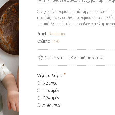
Home
/
Ρούχα & Παπούτσια
/
Ρούχα βάπτισης
/
Αγόρ
Ο Vegas είναι κορυφαία επιλογή για το καλοκαίρι το
το στολίζουν, εκρού λινό πουκάμισο και μέντα γιλέκ
κουμπιά. Αξεσουάρ είναι το κορδόνι για ζώνη, το φου
Brand:
Bambolino
Κωδικός:
1470
*
Μέγεθος Ρούχου
9-12 μηνών
12-18 μηνών
18-24 μηνών
24-36* μηνών