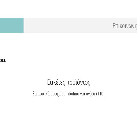
Επικοινωνή
σετ.
Ετικέτες προϊόντος
βαπτιστικά ρούχα bambolino για αγόρι
(110)