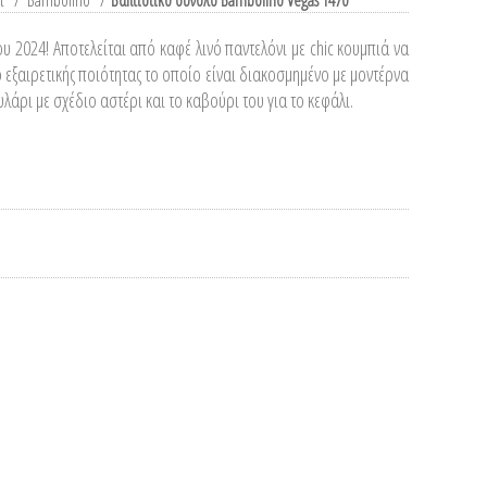
ι
/
Bambolino
/
Βαπτιστικό σύνολο Bambolino Vegas 1470
υ 2024! Αποτελείται από καφέ λινό παντελόνι με chic κουμπιά να
ο εξαιρετικής ποιότητας το οποίο είναι διακοσμημένο με μοντέρνα
λάρι με σχέδιο αστέρι και το καβούρι του για το κεφάλι.