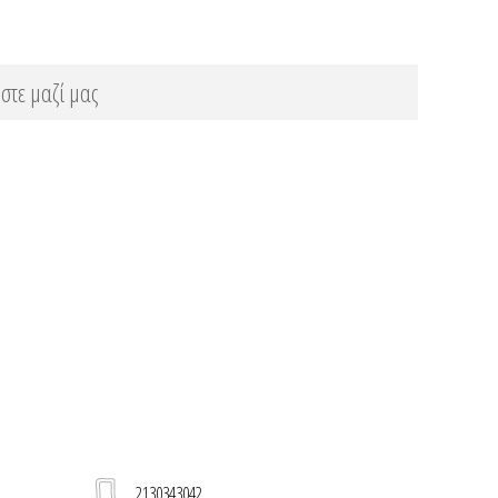
στε μαζί μας
2130343042