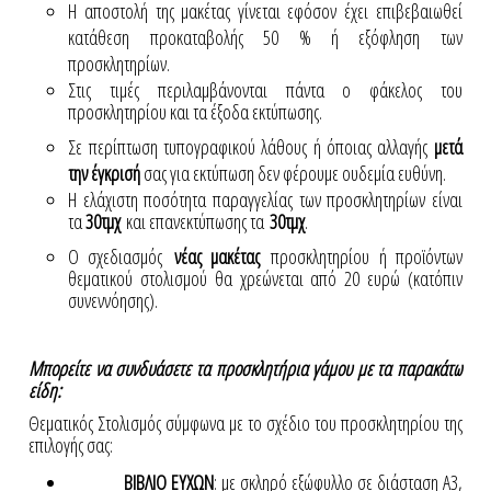
Η αποστολή της μακέτας γίνεται εφόσον έχει επιβεβαιωθεί
κατάθεση προκαταβολής 50 % ή εξόφληση των
προσκλητηρίων.
Στις τιμές περιλαμβάνονται πάντα ο φάκελος του
προσκλητηρίου και τα έξοδα εκτύπωσης.
Σε περίπτωση τυπογραφικού λάθους ή όποιας αλλαγής
μετά
την έγκρισή
σας για εκτύπωση δεν φέρουμε ουδεμία ευθύνη.
Η ελάχιστη ποσότητα παραγγελίας των προσκλητηρίων είναι
τα
30τμχ
και επανεκτύπωσης τα
30τμχ
.
Ο σχεδιασμός
νέας μακέτας
προσκλητηρίου ή προϊόντων
θεματικού στολισμού θα χρεώνεται από 20 ευρώ (κατόπιν
συνεννόησης).
Μπορείτε να συνδυάσετε τα προσκλητήρια γάμου με τα παρακάτω
είδη:
Θεματικός Στολισμός σύμφωνα με το σχέδιο του προσκλητηρίου της
επιλογής σας:
ΒΙΒΛΙΟ ΕΥΧΩΝ
: με σκληρό εξώφυλλο σε διάσταση Α3,