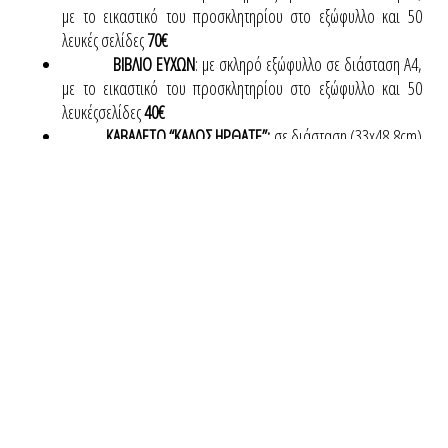
με το εικαστικό του προσκλητηρίου στο εξώφυλλο και 50
λευκές σελίδες
70€
ΒΙΒΛΙΟ ΕΥΧΩΝ
: με σκληρό εξώφυλλο σε διάσταση Α4,
με το εικαστικό του προσκλητηρίου στο εξώφυλλο και 50
λευκέςσελίδες
40€
ΚΑΒΑΛΕΤΟ “ΚΑΛΩΣ ΗΡΘΑΤΕ”:
σε διάσταση (33x48,8cm)
20€
ΚΑΡΤΕΛΑΚΙ ΤΡΑΠΕΖΙΟΥ
ή
ΕΥΧΑΡΙΣΤΗΡΙΟ
: σε διάσταση
(6x6cm) ή (9x5cm)
0,25€
ΒΕΝΤΑΛΙΑ
: 2 κάρτες διάστασης (14,5x11cm) με
ξυλάκι
1,10€
ΧΩΝΑΚΙ ΡΥΖΙΟΥ
σε διάσταση (11x12cm) (ανοιχτό)
0,50€
ΚΟΥΤΑΚΙ ΠΥΡΑΜΙΔΑ ΡΥΖΙΟΥ:
διάστασης (5x4x4cm)
0,80€
ΑΥΤΟΚΟΛΛΗΤΕΣ ΕΤΙΚΕΤΕΣ:
σε διάφορες διαστάσεις
(ορθογώνιες καιστρογγυλές)
ΚΑΡΤΕΣ – ΑΦΙΣΕΣ ΓΙΑ ΜΠΟΥΦΕ:
σε διάφορες
διαστάσεις