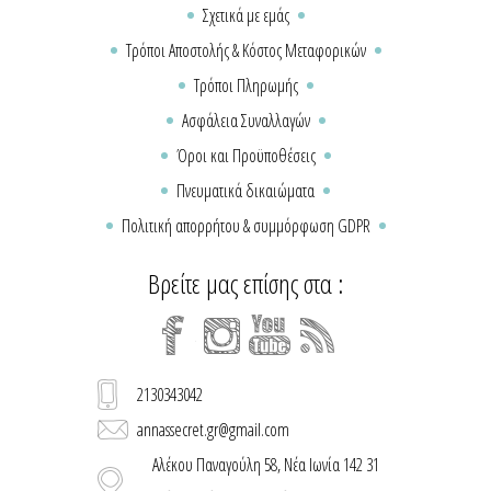
Σχετικά με εμάς
Τρόποι Αποστολής & Κόστος Μεταφορικών
Τρόποι Πληρωμής
Ασφάλεια Συναλλαγών
Όροι και Προϋποθέσεις
Πνευματικά δικαιώματα
Πολιτική απορρήτου & συμμόρφωση GDPR
Βρείτε μας επίσης στα :
2130343042
annassecret.gr@gmail.com
Αλέκου Παναγούλη 58, Νέα Ιωνία 142 31