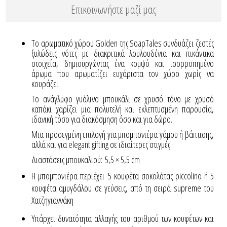
Επικοινωνήστε μαζί μας
Το αρωματικό χώρου Golden της SoapTales συνδυάζει ζεστές
ξυλώδεις νότες με διακριτικά λουλουδένια και πικάντικα
στοιχεία, δημιουργώντας ένα κομψό και ισορροπημένο
άρωμα που αρωματίζει ευχάριστα τον χώρο χωρίς να
κουράζει.
Το ανάγλυφο γυάλινο μπουκάλι σε χρυσό τόνο με χρυσό
καπάκι χαρίζει μια πολυτελή και εκλεπτυσμένη παρουσία,
ιδανική τόσο για διακόσμηση όσο και για δώρο.
Μια προσεγμένη επιλογή για μπομπονιέρα γάμου ή βάπτισης,
αλλά και για elegant gifting σε ιδιαίτερες στιγμές.
Διαστάσεις μπουκαλιού:
5,5 × 5,5 cm
Η μπομπονιέρα περιέχει 5 κουφέτα σοκολάτας piccolino ή 5
κουφέτα αμυγδάλου σε γεύσεις, από τη σειρά supreme του
Χατζηγιαννάκη
Yπάρχει δυνατότητα αλλαγής του αριθμού των κουφέτων και