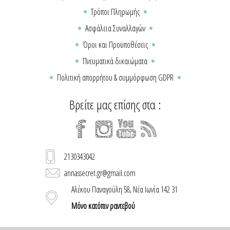
Τρόποι Πληρωμής
Ασφάλεια Συναλλαγών
Όροι και Προϋποθέσεις
Πνευματικά δικαιώματα
Πολιτική απορρήτου & συμμόρφωση GDPR
Βρείτε μας επίσης στα :
2130343042
annassecret.gr@gmail.com
Αλέκου Παναγούλη 58, Νέα Ιωνία 142 31
Μόνο κατόπιν ραντεβού