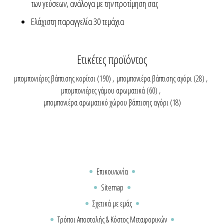
των γεύσεων, ανάλογα με την προτίμηση σας
Ελάχιστη παραγγελία 30 τεμάχια
Ετικέτες προϊόντος
μπομπονιέρες βάπτισης κορίτσι
(190)
,
μπομπονιέρα βάπτισης αγόρι
(28)
,
μπομπονιέρες γάμου αρωματικά
(60)
,
μπομπονιέρα αρωματικό χώρου βάπτισης αγόρι
(18)
Επικοινωνία
Sitemap
Σχετικά με εμάς
Τρόποι Αποστολής & Κόστος Μεταφορικών