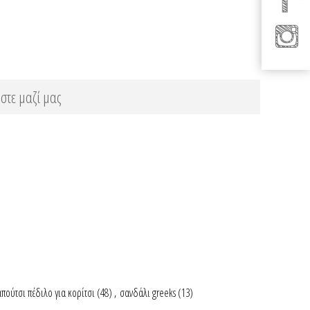
στε μαζί μας
πούτσι πέδιλο για κορίτσι
(48)
,
σανδάλι greeks
(13)