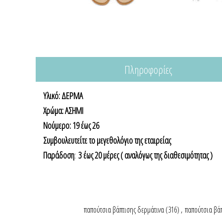
Πληροφορίες
Υλικό: ΔΕΡΜΑ
Χρώμα: ΑΣΗΜΙ
Nούμερο: 19 έως 26
Συμβουλευτείτε το μεγεθολόγιο της εταιρείας
Παράδοση
:
3 έως 20 μέρες ( αναλόγως της διαθεσιμότητας )
παπούτσια βάπτισης δερμάτινα
(316)
,
παπούτσια βάπ