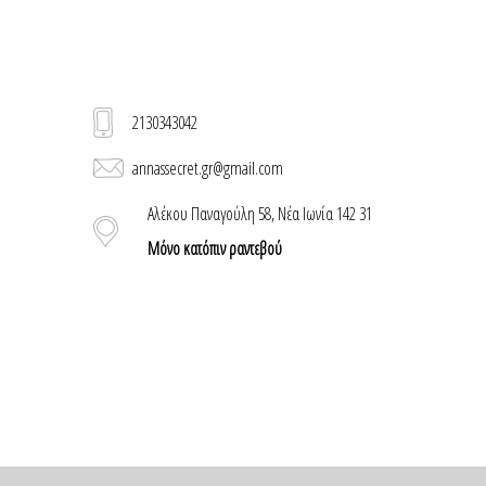
2130343042
annassecret.gr@gmail.com
Αλέκου Παναγούλη 58, Νέα Ιωνία 142 31
Μόνο κατόπιν ραντεβού