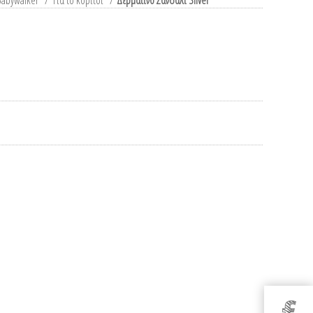
Babywalker
/
Για το κορίτσι
/
Δερμάτινο Σανδάλι Silver