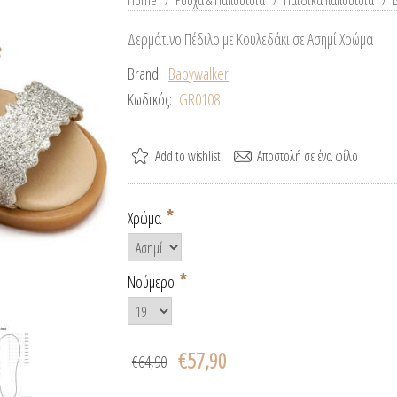
Home
/
Ρούχα & Παπούτσια
/
Παιδικά παπούτσια
/
Δερμάτινο Πέδιλο με Κουλεδάκι σε Ασημί Χρώμα
Brand:
Babywalker
Κωδικός:
GR0108
*
Χρώμα
*
Νούμερο
€57,90
€64,90