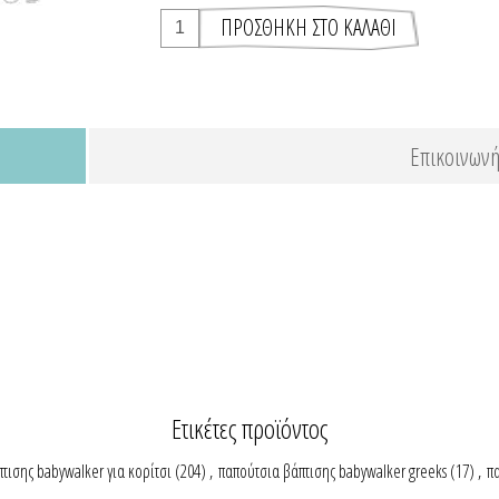
Επικοινωνή
Ετικέτες προϊόντος
τισης babywalker για κορίτσι
(204)
,
παπούτσια βάπτισης babywalker greeks
(17)
,
πα