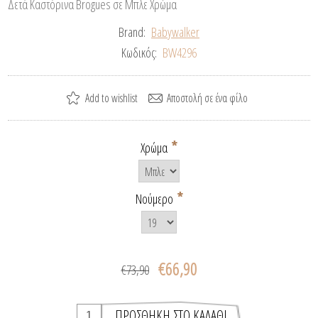
Δετά Καστόρινα Brogues σε Μπλε Χρώμα
Brand:
Babywalker
Κωδικός:
BW4296
*
Χρώμα
*
Νούμερο
€66,90
€73,90