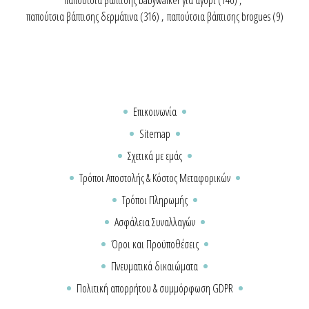
παπούτσια βάπτισης δερμάτινα
(316)
,
παπούτσια βάπτισης brogues
(9)
Επικοινωνία
Sitemap
Σχετικά με εμάς
Τρόποι Αποστολής & Κόστος Μεταφορικών
Τρόποι Πληρωμής
Ασφάλεια Συναλλαγών
Όροι και Προϋποθέσεις
Πνευματικά δικαιώματα
Πολιτική απορρήτου & συμμόρφωση GDPR