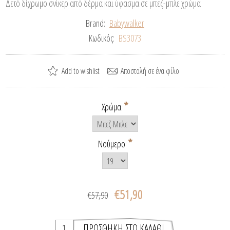
Δετό δίχρωμο σνίκερ από δέρμα και ύφασμα σε μπεζ-μπλε χρώμα
Brand:
Babywalker
Κωδικός:
BS3073
*
Χρώμα
*
Νούμερο
€51,90
€57,90