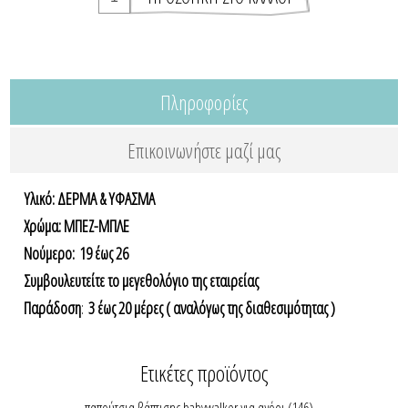
Πληροφορίες
Επικοινωνήστε μαζί μας
Υλικό: ΔΕΡΜΑ & ΥΦΑΣΜΑ
Χρώμα: ΜΠΕΖ-ΜΠΛΕ
Nούμερο: 19 έως 26
Συμβουλευτείτε το μεγεθολόγιο της εταιρείας
Παράδοση
:
3 έως 20 μέρες ( αναλόγως της διαθεσιμότητας )
Ετικέτες προϊόντος
παπούτσια βάπτισης babywalker για αγόρι
(146)
,