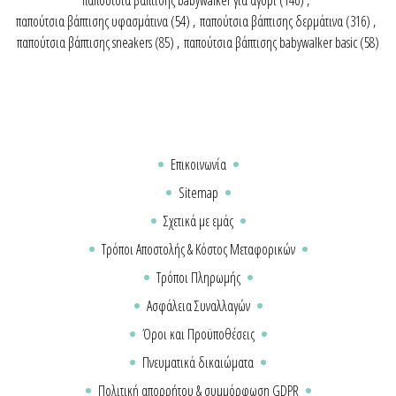
παπούτσια βάπτισης υφασμάτινα
(54)
,
παπούτσια βάπτισης δερμάτινα
(316)
,
παπούτσια βάπτισης sneakers
(85)
,
παπούτσια βάπτισης babywalker basic
(58)
Επικοινωνία
Sitemap
Σχετικά με εμάς
Τρόποι Αποστολής & Κόστος Μεταφορικών
Τρόποι Πληρωμής
Ασφάλεια Συναλλαγών
Όροι και Προϋποθέσεις
Πνευματικά δικαιώματα
Πολιτική απορρήτου & συμμόρφωση GDPR