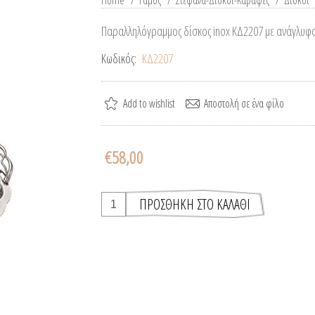
Home
/
Γάμος
/
Στέφανα-Δίσκοι-Καράφες
/
Δίσκοι
Παραλληλόγραμμος δίσκος inox ΚΔ2207 με ανάγλυφο
Κωδικός:
ΚΔ2207
€58,00