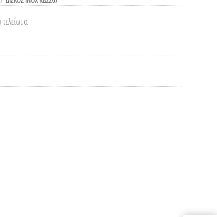
/
ΔΙΣΚΟΣ INOX ΚΔ2207
 τελείωμα