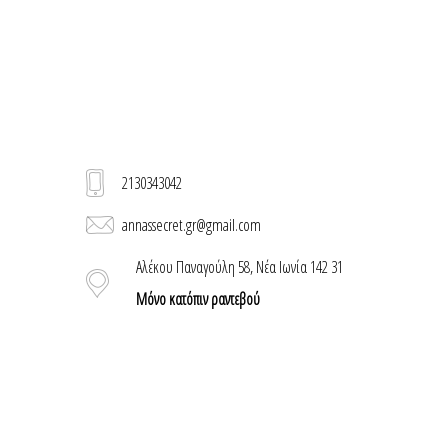
2130343042
annassecret.gr@gmail.com
Αλέκου Παναγούλη 58, Νέα Ιωνία 142 31
Μόνο κατόπιν ραντεβού