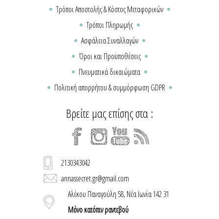
Τρόποι Αποστολής & Κόστος Μεταφορικών
Τρόποι Πληρωμής
Ασφάλεια Συναλλαγών
Όροι και Προϋποθέσεις
Πνευματικά δικαιώματα
Πολιτική απορρήτου & συμμόρφωση GDPR
Βρείτε μας επίσης στα :
2130343042
annassecret.gr@gmail.com
Αλέκου Παναγούλη 58, Νέα Ιωνία 142 31
Μόνο κατόπιν ραντεβού