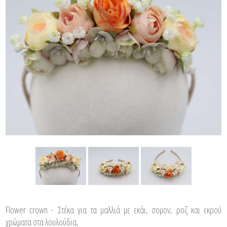
Flower crown - Στέκα για τα μαλλιά με εκάι, σομον, ροζ και εκρού
χρώματα στα λουλούδια,