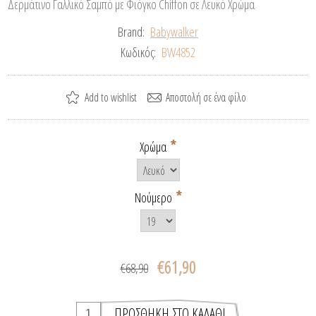
Δερμάτινο Γαλλικό Σαμπό με Φιόγκο Chiffon σε Λευκό Χρώμα
Brand:
Babywalker
Κωδικός:
BW4852
*
Χρώμα
*
Νούμερο
€61,90
€68,90