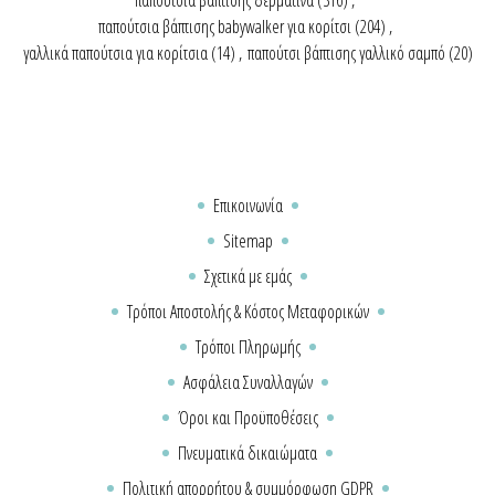
παπούτσια βάπτισης babywalker για κορίτσι
(204)
,
γαλλικά παπούτσια για κορίτσια
(14)
,
παπούτσι βάπτισης γαλλικό σαμπό
(20)
Επικοινωνία
Sitemap
Σχετικά με εμάς
Τρόποι Αποστολής & Κόστος Μεταφορικών
Τρόποι Πληρωμής
Ασφάλεια Συναλλαγών
Όροι και Προϋποθέσεις
Πνευματικά δικαιώματα
Πολιτική απορρήτου & συμμόρφωση GDPR