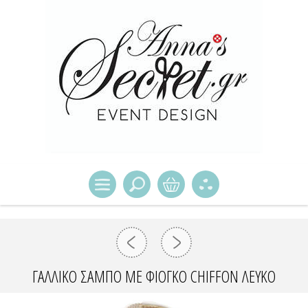
ΓΑΛΛΙΚΌ ΣΑΜΠΌ ΜΕ ΦΙΌΓΚΟ CHIFFON ΛΕΥΚΌ