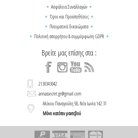
Ασφάλεια Συναλλαγών
Όροι και Προϋποθέσεις
Πνευματικά δικαιώματα
Πολιτική απορρήτου & συμμόρφωση GDPR
Βρείτε μας επίσης στα :
2130343042
annassecret.gr@gmail.com
Αλέκου Παναγούλη 58, Νέα Ιωνία 142 31
Μόνο κατόπιν ραντεβού