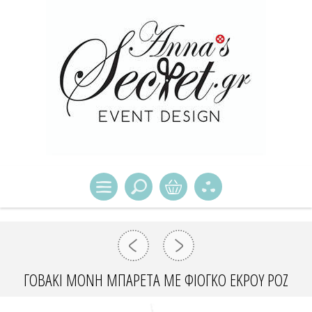
ΓΟΒΆΚΙ ΜΟΝΉ ΜΠΑΡΈΤΑ ΜΕ ΦΙΌΓΚΟ ΕΚΡΟΎ ΡΟΖ