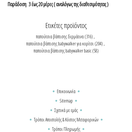
Παράδοση
:
3 έως 20 μέρες ( αναλόγως της διαθεσιμότητας )
Ετικέτες προϊόντος
παπούτσια βάπτισης δερμάτινα
(316)
,
παπούτσια βάπτισης babywalker για κορίτσι
(204)
,
παπούτσια βάπτισης babywalker basic
(58)
Επικοινωνία
Sitemap
Σχετικά με εμάς
Τρόποι Αποστολής & Κόστος Μεταφορικών
Τρόποι Πληρωμής