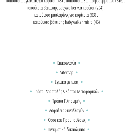
παπούτσια αγκαλιάς για κορίτσι
(48)
,
παπούτσια βάπτισης δερμάτινα
(316)
,
παπούτσια βάπτισης babywalker για κορίτσι
(204)
,
παπούτσια μπαλαρίνες για κορίτσια
(83)
,
παπούτσια βάπτισης babywalker micro
(45)
Επικοινωνία
Sitemap
Σχετικά με εμάς
Τρόποι Αποστολής & Κόστος Μεταφορικών
Τρόποι Πληρωμής
Ασφάλεια Συναλλαγών
Όροι και Προϋποθέσεις
Πνευματικά δικαιώματα