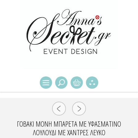
ΓΟΒΆΚΙ ΜΟΝΉ ΜΠΑΡΈΤΑ ΜΕ ΥΦΑΣΜΆΤΙΝΟ
ΛΟΥΛΟΎΔΙ ΜΕ ΧΆΝΤΡΕΣ ΛΕΥΚΌ