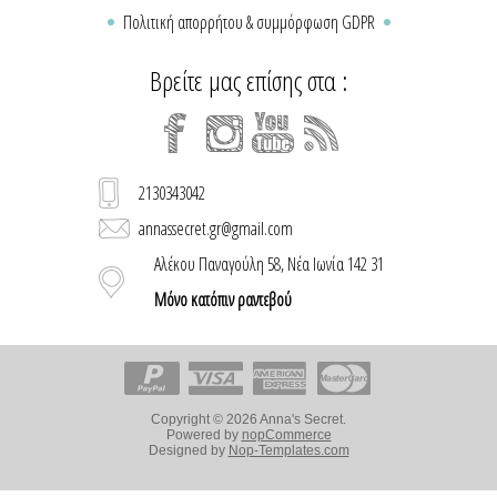
Πολιτική απορρήτου & συμμόρφωση GDPR
Βρείτε μας επίσης στα :
2130343042
annassecret.gr@gmail.com
Αλέκου Παναγούλη 58, Νέα Ιωνία 142 31
Μόνο κατόπιν ραντεβού
Copyright © 2026 Anna's Secret.
Powered by
nopCommerce
Designed by
Nop-Templates.com