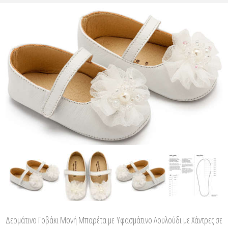
Δερμάτινο Γοβάκι Μονή Μπαρέτα με Υφασμάτινο Λουλούδι με Χάντρες σε