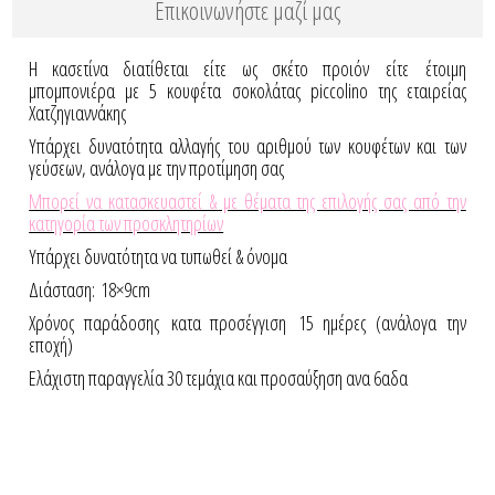
Επικοινωνήστε μαζί μας
Η κασετίνα διατίθεται είτε ως σκέτο προιόν είτε έτοιμη
μπομπονιέρα με 5 κουφέτα σοκολάτας piccolino της εταιρείας
Χατζηγιαννάκης
Yπάρχει δυνατότητα αλλαγής του αριθμού των κουφέτων και των
γεύσεων, ανάλογα με την προτίμηση σας
Μπορεί να κατασκευαστεί & με θέματα της επιλογής σας από την
κατηγορία των προσκλητηρίων
Υπάρχει δυνατότητα να τυπωθεί & όνομα
Διάσταση: 18×9cm
Χρόνος παράδοσης κατα προσέγγιση 15 ημέρες (ανάλογα την
εποχή)
Ελάχιστη παραγγελία 30 τεμάχια και προσαύξηση ανα 6αδα