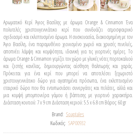
Αρωματικό Κερί Άγιος Βασίλης με άρωμα Orange & Cinnamon Ένα
πολυτελές χριστουγεννιάτικο κερί που συνδυάζει ατμοσφαιρικό
σχεδιασμό και εκλεπτυσμένο άρωμα. Η συσκευασία, διακοσμημένη με τον
Άγιο Βασίλη, ένα παραμυθένιο χιονισμένο χωριό και χρυσές πινελιές,
αποπνέει λάμψη και κομψότητα, ιδανική για τις γιορτινές ημέρες. Το
άρωμα Orange & Cinnamon γεμίζει τον χώρο με γλυκές νότες πορτοκαλιού
και ζεστής κανέλας, δημιουργώντας αίσθηση θαλπωρής και χαράς.
Πρόκειται για ένα κερί που μπορεί να αποτελέσει ξεχωριστό
χριστουγεννιάτικο δώρο για αγαπημένα πρόσωπα, ένα εκλεπτυσμένο
εταιρικό δώρο που θα εντυπωσιάσει συνεργάτες και πελάτες, αλλά και
μια κομψή μπομπονιέρα γάμου ή βάπτισης με γιορτινό χαρακτήρα.
Διάσταση κουτιού: 7 x 9 cm Διάσταση κεριού: 5.5 x 6.8 cm Βάρος: 60 gr
Brand:
Soaptales
Κωδικός:
SAP00932