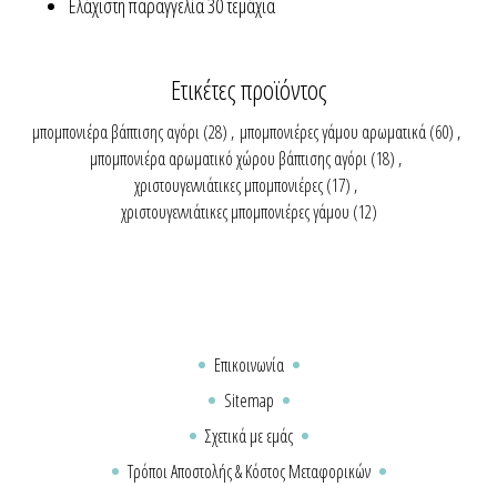
Ελάχιστη παραγγελία 30 τεμάχια
Ετικέτες προϊόντος
μπομπονιέρα βάπτισης αγόρι
(28)
,
μπομπονιέρες γάμου αρωματικά
(60)
,
μπομπονιέρα αρωματικό χώρου βάπτισης αγόρι
(18)
,
χριστουγεννιάτικες μπομπονιέρες
(17)
,
χριστουγεννιάτικες μπομπονιέρες γάμου
(12)
Επικοινωνία
Sitemap
Σχετικά με εμάς
Τρόποι Αποστολής & Κόστος Μεταφορικών