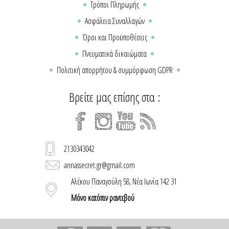
Τρόποι Πληρωμής
Ασφάλεια Συναλλαγών
Όροι και Προϋποθέσεις
Πνευματικά δικαιώματα
Πολιτική απορρήτου & συμμόρφωση GDPR
Βρείτε μας επίσης στα :
2130343042
annassecret.gr@gmail.com
Αλέκου Παναγούλη 58, Νέα Ιωνία 142 31
Μόνο κατόπιν ραντεβού