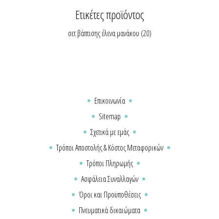
Ετικέτες προϊόντος
σετ βάπτισης έλενα μανάκου
(20)
Επικοινωνία
Sitemap
Σχετικά με εμάς
Τρόποι Αποστολής & Κόστος Μεταφορικών
Τρόποι Πληρωμής
Ασφάλεια Συναλλαγών
Όροι και Προϋποθέσεις
Πνευματικά δικαιώματα