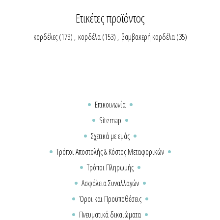
Ετικέτες προϊόντος
κορδέλες
(173)
,
κορδέλα
(153)
,
βαμβακερή κορδέλα
(35)
Επικοινωνία
Sitemap
Σχετικά με εμάς
Τρόποι Αποστολής & Κόστος Μεταφορικών
Τρόποι Πληρωμής
Ασφάλεια Συναλλαγών
Όροι και Προϋποθέσεις
Πνευματικά δικαιώματα