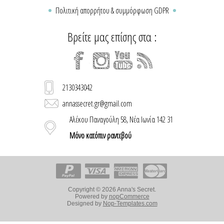
Πολιτική απορρήτου & συμμόρφωση GDPR
Βρείτε μας επίσης στα :
2130343042
annassecret.gr@gmail.com
Αλέκου Παναγούλη 58, Νέα Ιωνία 142 31
Μόνο κατόπιν ραντεβού
Copyright © 2026 Anna's Secret.
Powered by
nopCommerce
Designed by
Nop-Templates.com