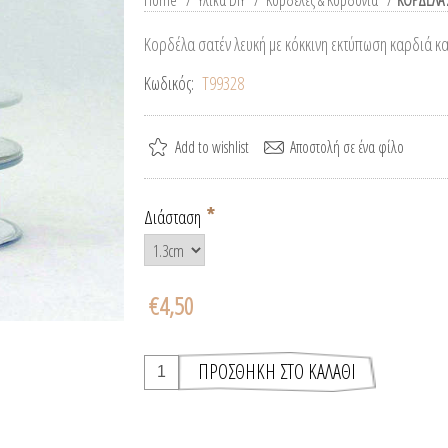
Home
/
Υλικά DIY
/
Κορδέλες & Κορδόνια
/
ΚΟΡΔΕΛΑ 
Κορδέλα σατέν λευκή με κόκκινη εκτύπωση καρδιά κα
Κωδικός:
T99328
*
Διάσταση
€4,50