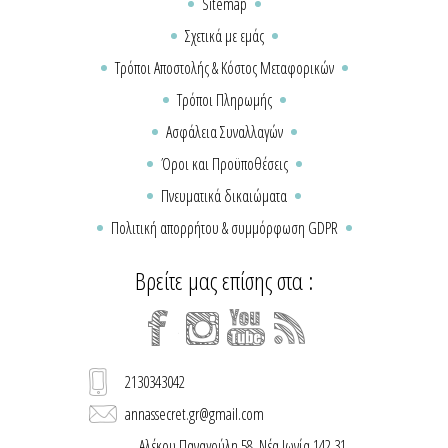
Sitemap
Σχετικά με εμάς
Τρόποι Αποστολής & Κόστος Μεταφορικών
Τρόποι Πληρωμής
Ασφάλεια Συναλλαγών
Όροι και Προϋποθέσεις
Πνευματικά δικαιώματα
Πολιτική απορρήτου & συμμόρφωση GDPR
Βρείτε μας επίσης στα :
2130343042
annassecret.gr@gmail.com
Αλέκου Παναγούλη 58, Νέα Ιωνία 142 31