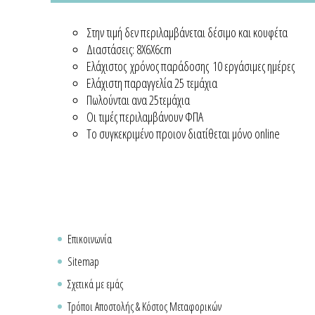
Στην τιμή δεν περιλαμβάνεται δέσιμο και κουφέτα
Διαστάσεις: 8Χ6Χ6cm
Ελάχιστος χρόνος παράδοσης 10 εργάσιμες ημέρες
Ελάχιστη παραγγελία 25 τεμάχια
Πωλούνται ανα 25τεμάχια
Οι τιμές περιλαμβάνουν ΦΠΑ
Το συγκεκριμένο προιον διατίθεται μόνο online
Επικοινωνία
Sitemap
Σχετικά με εμάς
Τρόποι Αποστολής & Κόστος Μεταφορικών