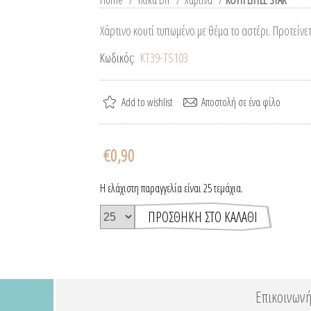
Home
/
Υλικά DIY
/
Χάρτινα
/
ΚΟΥΤΙ LITTLE STAR
Χάρτινο κουτί τυπωμένο με θέμα το αστέρι. Προτείνε
Κωδικός:
ΚΤ39-TS103
€0,90
Η ελάχιστη παραγγελία είναι 25 τεμάχια.
Επικοινωνή