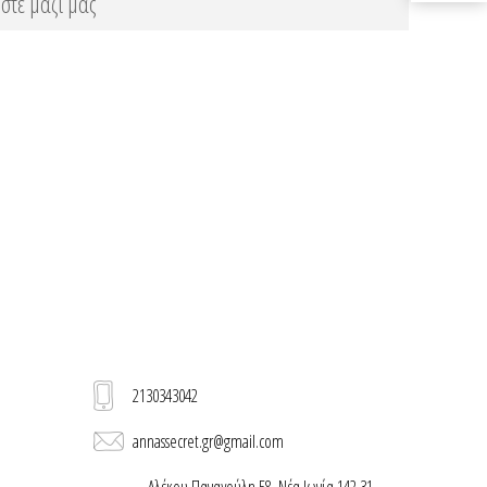
στε μαζί μας
2130343042
annassecret.gr@gmail.com