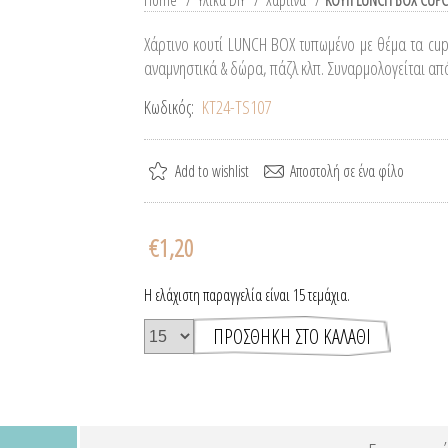
Home
/
Υλικά DIY
/
Χάρτινα
/
ΚΟΥΤΙ LUNCH BOX CUP
Χάρτινο κουτί LUNCH BOX τυπωμένο με θέμα τα cup
αναμνηστικά & δώρα, πάζλ κλπ. Συναρμολογείται από
Κωδικός:
ΚΤ24-TS107
€1,20
Η ελάχιστη παραγγελία είναι 15 τεμάχια.