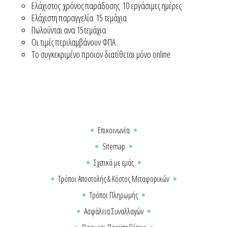
Ελάχιστος χρόνος παράδοσης 10 εργάσιμες ημέρες
Ελάχιστη παραγγελία 15 τεμάχια
Πωλούνται ανα 15τεμάχια
Οι τιμές περιλαμβάνουν ΦΠΑ
Το συγκεκριμένο προιον διατίθεται μόνο online
Επικοινωνία
Sitemap
Σχετικά με εμάς
Τρόποι Αποστολής & Κόστος Μεταφορικών
Τρόποι Πληρωμής
Ασφάλεια Συναλλαγών