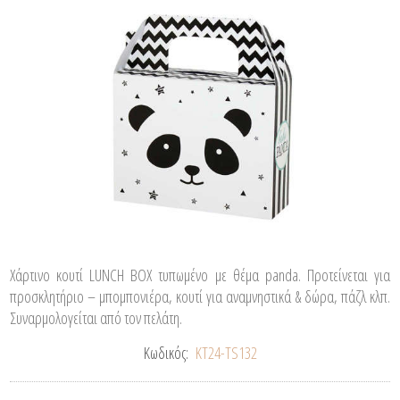
Χάρτινο κουτί LUNCH BOX τυπωμένο με θέμα panda. Προτείνεται για
προσκλητήριο – μπομπονιέρα, κουτί για αναμνηστικά & δώρα, πάζλ κλπ.
Συναρμολογείται από τον πελάτη.
Κωδικός:
ΚΤ24-TS132