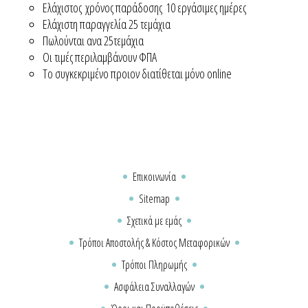
Ελάχιστος χρόνος παράδοσης 10 εργάσιμες ημέρες
Ελάχιστη παραγγελία 25 τεμάχια
Πωλούνται ανα 25τεμάχια
Οι τιμές περιλαμβάνουν ΦΠΑ
Το συγκεκριμένο προιον διατίθεται μόνο online
Επικοινωνία
Sitemap
Σχετικά με εμάς
Τρόποι Αποστολής & Κόστος Μεταφορικών
Τρόποι Πληρωμής
Ασφάλεια Συναλλαγών