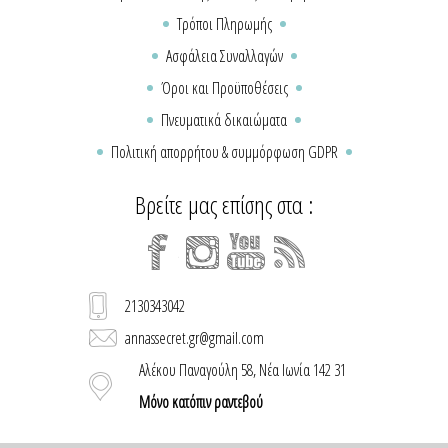
Τρόποι Πληρωμής
Ασφάλεια Συναλλαγών
Όροι και Προϋποθέσεις
Πνευματικά δικαιώματα
Πολιτική απορρήτου & συμμόρφωση GDPR
Βρείτε μας επίσης στα :
2130343042
annassecret.gr@gmail.com
Αλέκου Παναγούλη 58, Νέα Ιωνία 142 31
Μόνο κατόπιν ραντεβού