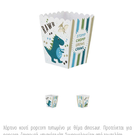
Χάρτινο κουτί popcorn τυπωμένο με θέμα dinosaur. Προτείνεται για
popcorn, ζαχαρωτά, μπισκότα κλπ. Συναρμολογείται από τον πελάτη.