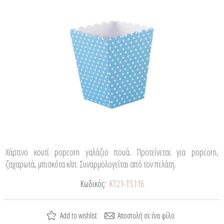
Χάρτινο κουτί popcorn γαλάζιο πουά. Προτείνεται για popcorn,
ζαχαρωτά, μπισκότα κλπ. Συναρμολογείται από τον πελάτη.
Κωδικός:
ΚΤ21-TS116