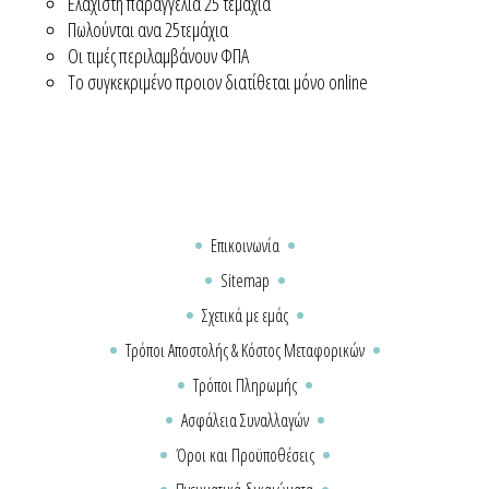
Ελάχιστη παραγγελία 25 τεμάχια
Πωλούνται ανα 25τεμάχια
Οι τιμές περιλαμβάνουν ΦΠΑ
Το συγκεκριμένο προιον διατίθεται μόνο online
Επικοινωνία
Sitemap
Σχετικά με εμάς
Τρόποι Αποστολής & Κόστος Μεταφορικών
Τρόποι Πληρωμής
Ασφάλεια Συναλλαγών
Όροι και Προϋποθέσεις