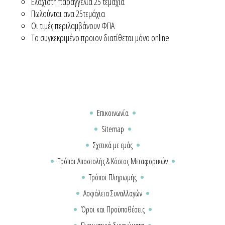
Ελάχιστη παραγγελία 25 τεμάχια
Πωλούνται ανα 25τεμάχια
Οι τιμές περιλαμβάνουν ΦΠΑ
Το συγκεκριμένο προιον διατίθεται μόνο online
Επικοινωνία
Sitemap
Σχετικά με εμάς
Τρόποι Αποστολής & Κόστος Μεταφορικών
Τρόποι Πληρωμής
Ασφάλεια Συναλλαγών
Όροι και Προϋποθέσεις