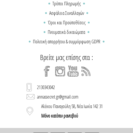
Τρόποι Πληρωμής
Ασφάλεια Συναλλαγών
Όροι και Προϋποθέσεις
Πνευματικά δικαιώματα
Πολιτική απορρήτου & συμμόρφωση GDPR
Βρείτε μας επίσης στα :
2130343042
annassecret.gr@gmail.com
Αλέκου Παναγούλη 58, Νέα Ιωνία 142 31
Μόνο κατόπιν ραντεβού