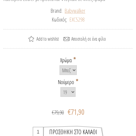
Brand:
Babywalker
Κωδικός:
EXC5298
*
Χρώμα
*
Νούμερο
€71,90
€79,90