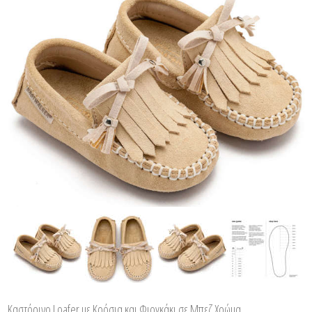
Καστόρινο Loafer με Κρόσια και Φιογκάκι σε Μπεζ Χρώμα