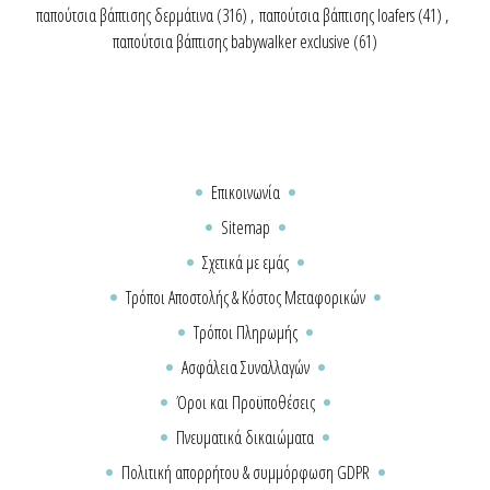
παπούτσια βάπτισης δερμάτινα
(316)
,
παπούτσια βάπτισης loafers
(41)
,
παπούτσια βάπτισης babywalker exclusive
(61)
Επικοινωνία
Sitemap
Σχετικά με εμάς
Τρόποι Αποστολής & Κόστος Μεταφορικών
Τρόποι Πληρωμής
Ασφάλεια Συναλλαγών
Όροι και Προϋποθέσεις
Πνευματικά δικαιώματα
Πολιτική απορρήτου & συμμόρφωση GDPR