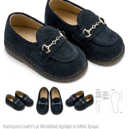
Καστόρινο Loafers με Μεταλλική Αγράφα σε Μπλε Χρώμα