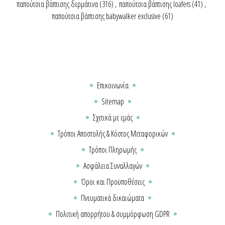
παπούτσια βάπτισης δερμάτινα
(316)
,
παπούτσια βάπτισης loafers
(41)
,
παπούτσια βάπτισης babywalker exclusive
(61)
Επικοινωνία
Sitemap
Σχετικά με εμάς
Τρόποι Αποστολής & Κόστος Μεταφορικών
Τρόποι Πληρωμής
Ασφάλεια Συναλλαγών
Όροι και Προϋποθέσεις
Πνευματικά δικαιώματα
Πολιτική απορρήτου & συμμόρφωση GDPR