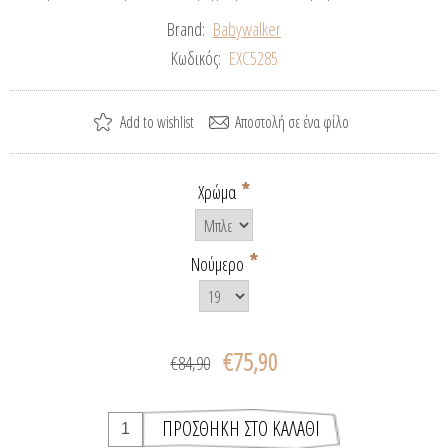
Brand:
Babywalker
Κωδικός:
EXC5285
*
Χρώμα
*
Νούμερο
€75,90
€84,90