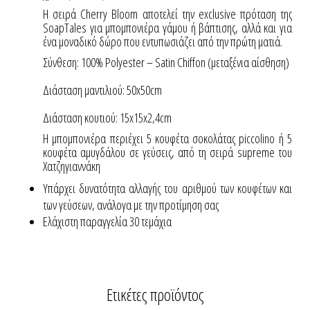
Η σειρά Cherry Bloom αποτελεί την exclusive πρόταση της
SoapTales για μπομπονιέρα γάμου ή βάπτισης, αλλά και για
ένα μοναδικό δώρο που εντυπωσιάζει από την πρώτη ματιά.
Σύνθεση: 100% Polyester – Satin Chiffon (μεταξένια αίσθηση)
Διάσταση μαντιλιού: 50x50cm
Διάσταση κουτιού: 15x15x2,4cm
Η μπομπονιέρα περιέχει 5 κουφέτα σοκολάτας piccolino ή 5
κουφέτα αμυγδάλου σε γεύσεις, από τη σειρά supreme του
Χατζηγιαννάκη
Yπάρχει δυνατότητα αλλαγής του αριθμού των κουφέτων και
των γεύσεων, ανάλογα με την προτίμηση σας
Ελάχιστη παραγγελία 30 τεμάχια
Ετικέτες προϊόντος