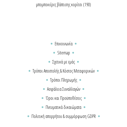
μπομπονιέρες βάπτισης κορίτσι
(190)
Επικοινωνία
Sitemap
Σχετικά με εμάς
Τρόποι Αποστολής & Κόστος Μεταφορικών
Τρόποι Πληρωμής
Ασφάλεια Συναλλαγών
Όροι και Προϋποθέσεις
Πνευματικά δικαιώματα
Πολιτική απορρήτου & συμμόρφωση GDPR